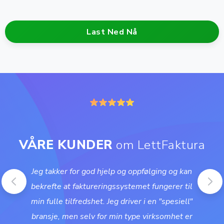
Last Ned Nå
VÅRE KUNDER
om LettFaktura
Jeg takker for god hjelp og oppfølging og kan
bekrefte at faktureringssystemet fungerer til
min fulle tilfredshet. Jeg driver i en "spesiell"
bransje, men selv for min type virksomhet er